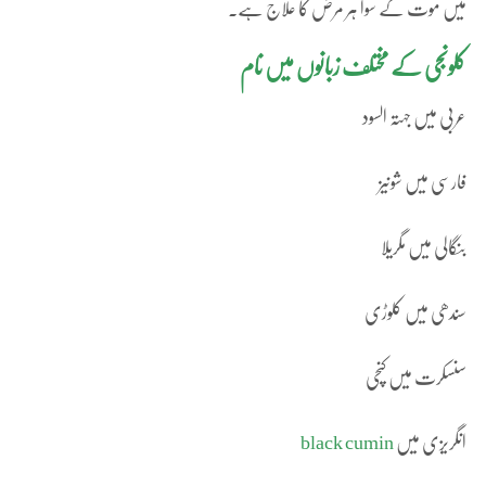
میں موت کے سوا ہر مرض کا علاج ہے۔
کلونجی کے مختلف زبانوں میں نام
عربی میں جہتہ السود
فارسی میں شونیز
بنگالی میں مگریلا
سندھی میں کلوڑی
سنسکرت میں کنچی
انگریزی میں
black cumin