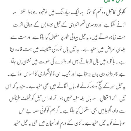
کلونجی کا تیل دو قسم کا ہوتاہے ایک سیاہ رنگ میں خوشبودار جو ہوا لگنے سے
اڑنے لگتا ہے اور دوسری قسم انٹروی کے تیل جیسا جس کے دوائی اثرات
بہت زیادہ ہوتے ہیں، یہ تیل بیرونی طور پر استعمال کیا جاتا ہے اور بہت سے
جلدی امراض میں مفید ہے۔ یہ تیل بال خورہ کی شکایت میں بہت فائدہ دیتا
ہے ۔ بالخورہ میں بال اڑ جاتے ہیں اور دائرے کی صورت میں نشان بن جاتا
ہے پھر دائرہ دن بدن بڑھتا ہے اور عجیب سی ناخوشگواری کا احساس ہوتا ہے۔
یہ تیل سر کے گنج کو دور کرنے اور بال اگانے میں بھی مفید ہے۔ مزید یہ کہ اس
تیل کے استعمال سے بال جلد سفید نہیں ہوتے اور اس تیل کو مختلف طریقوں
سے داد، اگزیما میں بھی استعمال کیا جاتا ہے۔اگر جسم کو کوئی حصہ بے حس
ہوجائے تو یہ تیل مفید ہے۔ کان کے ورم اور نسیان میں بھی یہ تیل مفید