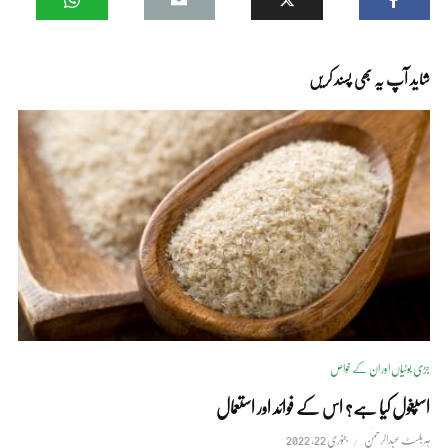
شاید آپ یہ بھی پسند کریں
جڑی بوٹیاں اور ان کے خواص
اسپغول کیا ہے؟ اس کے فوائد اور استعمال
ہربلسٹ عبدالرحمٰن
جنوری 22, 2022