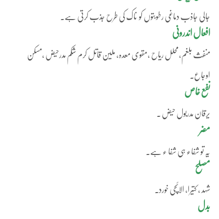
جالی جاذب دماغی رطوبتوں کو ناک کی طرح جذب کرتی ہے۔
افعال اندرونی
منفث بلغم،محلل ریاح ،مقوی معدہ، ملین قاتل کرم شکم مدرحیض ،مسکن
اوجاع۔
نفع خاص
یرقان مدربول حیض ۔
مضر
یہ تو شفاء ہی شفا ء ہے۔
مصلح
شہد ، کتیرا، الائچی خورد۔
بدل