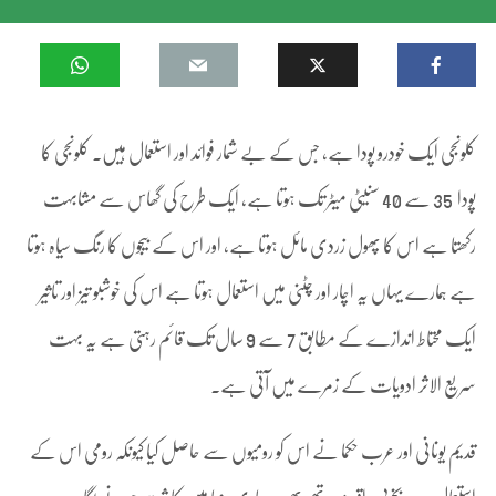
کلونجی ایک خودرو پودا ہے، جس کے بے شمار فوائد اور استعمال ہیں۔ کلونجی کا
پودا 35 سے 40 سنیٹی میٹر تک ہوتا ہے، ایک طرح کی گھاس سے مشابہت
رکھتا ہے اس کا پھول زردی مائل ہوتا ہے، اور اس کے بیجوں کا رنگ سیاہ ہوتا
ہے ہمارے یہاں یہ اچار اور چٹنی میں استعمال ہوتا ہے اس کی خوشبو تیز اور تاثیر
ایک محتاط اندازے کے مطابق 7 سے 9 سال تک قائم رہتی ہے یہ بہت
سریع الاثر ادویات کے زمرے میں آتی ہے۔
قدیم یونانی اور عرب حکما نے اس کو رومیوں سے حاصل کیا کیونکہ رومی اس کے