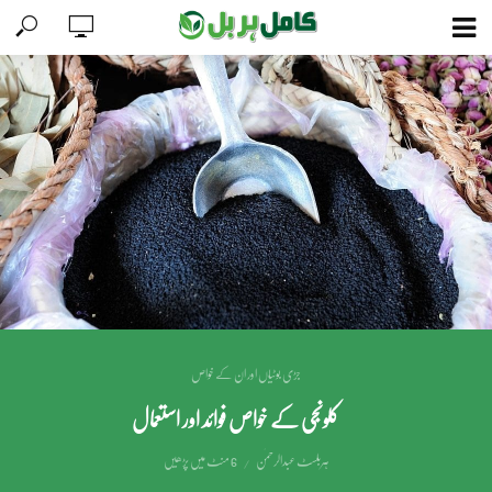
جڑی بوٹیاں اور ان کے خواص
کلونجی کے خواص فوائد اور استعمال
ہربلسٹ عبدالرحمٰن
6 منٹ میں پڑھیں