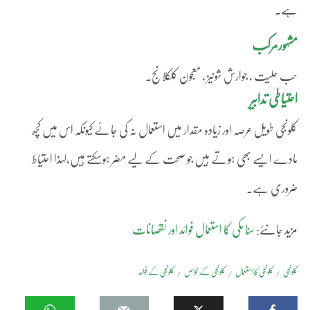
ہے۔
مشہورمرکب
حب حلیت ، جوارش شونیز ، معجون کلکلانج۔
احتیاطی تدابیر
کلونجی طویل عرصہ اور زیادہ مقدار میں استعمال نہ کی جائے کیونکہ اس میں کچھ
مادے ایسے بھی ہوتے ہیں جو صحت کے لیے مضر ہوسکتے ہیں،
لہذا احتیاط
ضروری ہے۔
مزید جانئے:
سنا مکی کا استعمال فوائد اور نقصانات
کلونجی
کلونجی کا استعمال
کلونجی کے خواص
کلونجی کے فوائد