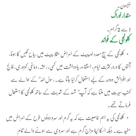
انیسون۔
مقدارخوراک
1 سے 2 گرام۔
کلونجی کے فوائد
کلونجی کے بیج معدہ اورپیٹ کے امراض مثلا پیٹ میں ریاح گیس کا ہونا،
آنتوں کا درد، کثرت ایام، استقاء، یادداشت میں کمی، رعشہ، دماغی کمزوری، فالج
اور افزائش دودھ کے لیے استعمال کرایا جاتا ہے۔ رسول اللہ ۖ کے حوالے سے
کتب سیرت میں ملتا ہے کہ آپ ۖ شہد کے شربت کے ساتھ کلونجی کا استعمال
فرماتے تھے۔
کلونجی کی یہ اہم خاصیت ہے کہ یہ گرم اور سرد دونوں طرح کے امراض میں
مفید ہے۔ جبکہ اسکا اپنا مزاج گرم ہے اور سردی سے ہونے والے تمام