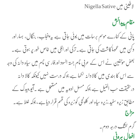
لاطینی میں Nigella Sative
مقام پیدائش
پانی کے کنارے موسم برسات میں بوئی جاتی ہے یہ پنجاب، بنگال، بہار اور
دکن میں عموماًکاشت کی جاتی ہے۔ترکی اور اٹلی میں خاص طور پر ہوتی ہے۔
بعض مؤلفین نے اس کے عربی نام جہتہ السود اورفارسی نام میں سیاہ دانہ کی وجہ
سے اس کا ہندی میں کالادانہ لکھا ہے جو کہ درست نہیں کیونکہ کالا دانہ
درحقیقت حب النیل ہے جوکہ مسہل ادویہ میں مستعمل ہے ۔آیورویدک کے
مطابق زیرہ سفید ،زیرہ سیاہ اور کلونجی کو زیرہ کی قسم قرار دیاہے، جوکہ غلط ہے۔
مزاج
گرم خشک درجہ دوم۔
افعال بیرونی