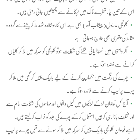
اس کے تین چار قطرے ناک میں ٹپکانے سے چھینکیں جاتی رہتی ہیں۔
کلونجی مدر بول( پیشاب آور) بھی ہے اس کا جوشاندہ شہد ملا کر پینےسے گردہ و
مثانہ کی پتھری بھی خارج ہوجاتی ہے۔
اگر دانتوں میں ٹھنڈا پانی لگنے کی شکایت ہوتو کلونجی کو سرکہ میں ملا کر کلیاں
کرانے سے فائدہ ہوتا ہے۔
چہرے کی رنگت میں نکھار پیداکرنے کے لیے باریک پیس کر گھی میں ملا کر
چہرے پر لیپ کرنے سے فائدہ ہوتا ہے۔
آج کل نوجوان لڑکے لڑکیوں میں کیل دانوں اورمہاسوں کی شکایت عام ہے
اور مختلف بازاری کریمیں استعمال کرکے چہرے کی جلد کو خراب کرلیتے ہیں۔
ایسے نوجوان کلونجی باریک پیس کر سرکہ میں ملا کر سونےسے قبل چہرے پر لیپ