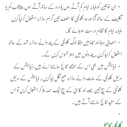
جن خواتین کو ماہانہ ایام کم آتے ہوں یا درد کے ساتھ آتے ہوں، پیشاب کم یا
تکلیف کے ساتھ آتا ہو، وہ کلونجی کا سفوف تین گرام روزانہ استعمال کرلیا کریں
ماہانہ ایام کا نظام درست ہوجائے گا۔
اعصابی دباؤ اور تناؤ میں مبتلا لوگ کلونجی کے چند دانے روزانہ شہد کے ساتھ
استعمال کرلیا کریں۔چند دنوں میں بہتر محسوس کریں گے۔
ذیابیظس میں بھی اس کے اچھے نتائج سامنے ائے ہیں، ذیابیطس کے
مریض کلونجی کے سات دانے روزانہ صبح نگل لیا کریں۔ ذیابیطس کے مریض
کلونجی کے بیج تین حصے اور کاسنی کے بیج ایک حصہ ملا کر استعمال کریں تو اس
کے مفید نتائج سامنے آتے ہیں۔
کلونجی کا تیل