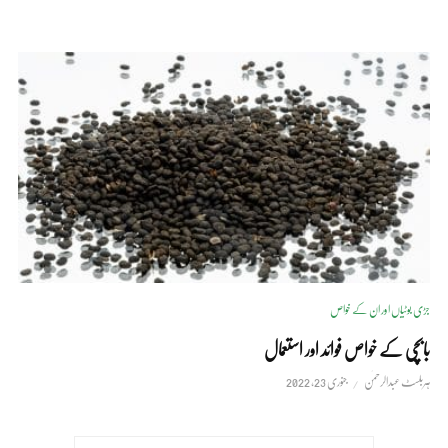
جڑی بوٹیاں اور ان کے خواص
بابچی کے خواص فوائد اور استعمال
ہربلسٹ عبدالرحمٰن
جنوری 23, 2022