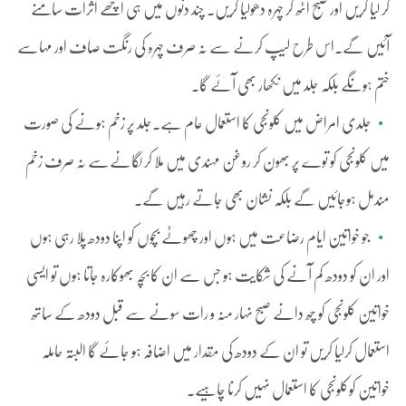
کر لیا کریں اور صبح اٹھ کر چہرہ دھولیا کریں۔ چند دنوں میں ہی اچھے اثرات سامنے
آئیں گے۔اس طرح لیپ کرنے سے نہ صرف چہرہ کی رنگت صاف اور مہاسے
ختم ہونگے بلکہ جلد میں نکھار بھی آئے گا۔
جلدی امراض میں کلونجی کا استعمال عام ہے۔جلد پر زخم ہونے کی صورت
میں کلونجی کو توے پر بھون کر روغن مہندی میں ملا کر لگانےسے نہ صرف زخم
مندمل ہوجائیں گے بلکہ نشان بھی جاتے رہیں گے۔
جو خواتین ایام رضاعت میں ہوں اور چھوٹے بچوں کو اپنا دودھ پلا رہی ہوں
اور ان کو دودھ کم آنے کی شکایت ہو جس سے ان کا بچہ بھوکارہ جاتا ہوں تو ایسی
خواتین کلونجی کو چھ دانے صبح نہار منہ و رات سونے سے قبل دودھ کے ساتھ
استعمال کرلیا کریں تو ان کے دودھ کی مقدار میں اضافہ ہو جائے گا البتہ حاملہ
خواتین کوکلونجی کا استعمال نہیں کرنا چاہیے۔