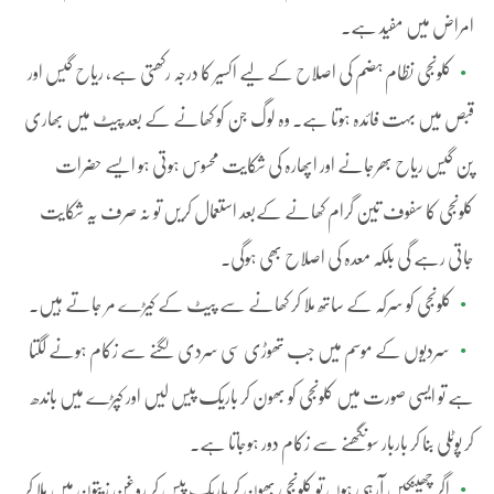
امراض میں مفید ہے۔
کلونجی نظام ہضم کی اصلاح کے لیے اکسیر کا درجہ رکھتی ہے، ریاح گیس اور
قبص میں بہت فائدہ ہوتا ہے۔ وہ لوگ جن کو کھانے کے بعد پیٹ میں بھاری
پن گیس ریاح بھرجانے اور اپھارہ کی شکایت محسوس ہوتی ہو ایسے حضرات
کلونجی کا سفوف تین گرام کھانے کےبعد استعمال کریں تو نہ صرف یہ شکایت
جاتی رہے گی بلکہ معدہ کی اصلاح بھی ہوگی۔
کلونجی کو سرکہ کے ساتھ ملا کر کھانے سے پیٹ کے کیڑے مر جاتے ہیں۔
سردیوں کے موسم میں جب تھوڑی سی سردی لگنے سے زکام ہونے لگتا
ہے تو ایسی صورت میں کلونجی کو بھون کر باریک پیس لیں اور کپڑے میں باندھ
کر پوٹلی بنا کر باربار سونگھنے سے زکام دور ہوجاتا ہے۔
اگر چھینکیں آرہی ہوں تو کلونجی بھون کر باریک پیس کر روغنِ زیتون میں ملا کر