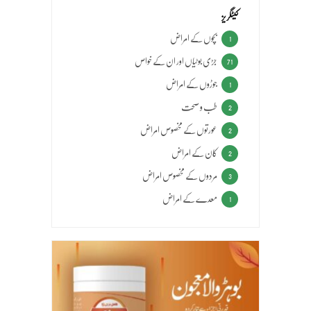
کیٹگریز
بچوں کے امراض
1
جڑی بوٹیاں اور ان کے خواص
71
جوڑوں کے امراض
1
طب و صحت
2
عورتوں کے مخصوص امراض
2
کان کے امراض
2
مردوں کے مخصوص امراض
3
معدے کے امراض
1