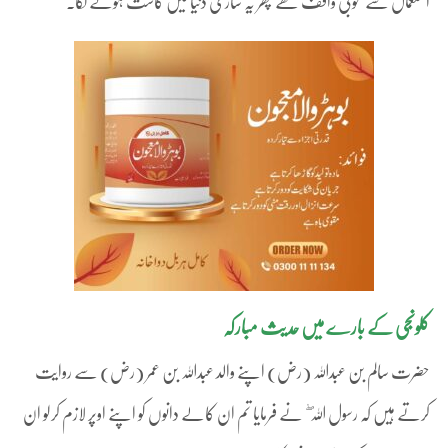
استعمال سے بخوبی واقف تھے پھر یہ ساری دنیا میں کاشت ہونے لگا۔
کلونجی کے بارے میں حدیث مبارکہ
حضرت سالم بن عبداللہ (رض) اپنے والد عبداللہ بن عمر (رض) سے روایت
کرتے ہیں کہ رسول اللہ ۖ نے فرمایا تم ان کالے دانوں کو اپنے اوپر لازم کرلو ان