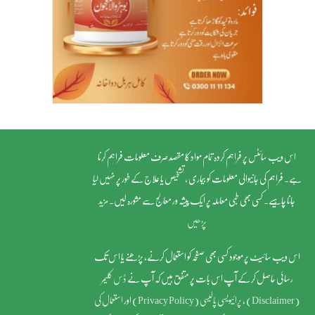
اس ویب سائٹس پر فراہم کردہ تمام مواد کا مقصد صرف معلومات فراہم کرنا
ہے۔ فراہم کی جانیوالی معلومات کو بیماری ، تشخیص یا علاج کے طور پر نہیں لیا
جانا چاہیے۔ کسی بھی طبی معاملہ پر ایک پیشہ ور معالج سے مشورہ لیں۔
مزید
پڑھیں
اس ویب سائیٹ پر موجود کسی بھی صفحہ کو استعمال کرنے، پڑھنے یا اس تک
رسائی حاصل کر کے آپ اس بات پر متفق ہیں کہ آپ نے
ڈس کلیمر
(Disclaimer)
,
پرائیویسی پالیسی (Privacy Policy)
اور
استعمال کی