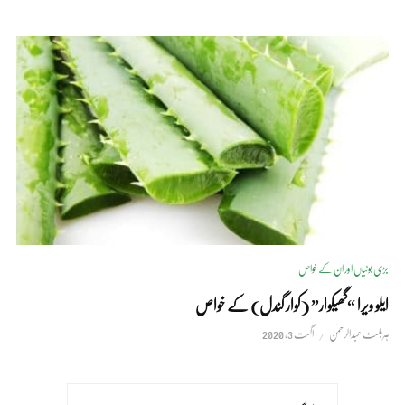
جڑی بوٹیاں اور ان کے خواص
ایلو ویرا “گھیکوار” (کوار گندل) کے خواص
ہربلسٹ عبدالرحمٰن
اگست 3, 2020