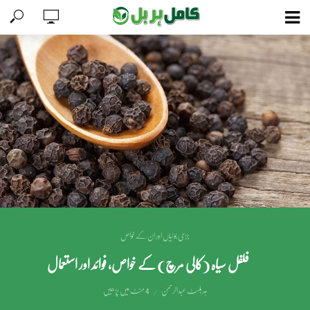
جڑی بوٹیاں اور ان کے خواص
فلفل سیاہ (کالی مرچ) کے خواص، فوائد اور استعمال
ہربلسٹ عبدالرحمٰن
4 منٹ میں پڑھیں