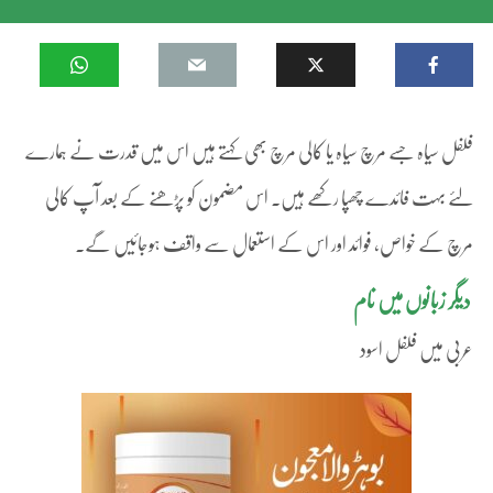
فلفل سیاہ جسے مرچ سیاہ یا کالی مرچ بھی کہتے ہیں اس میں قدرت نے ہمارے
لئے بہت فائدے چھپا رکھے ہیں۔ اس مضمون کو پڑھنے کے بعد آپ کالی
مرچ کے خواص، فوائد اور اس کے استعمال سے واقف ہوجائیں گے۔
دیگر زبانوں میں نام
عربی میں فلفل اسود