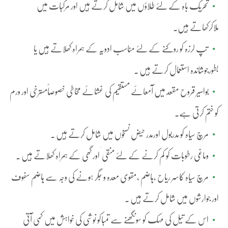
تحریک باہ کے لئے طلاؤں میں شامل کرتے ہیں اور مرکبات میں
ملاکرکھاتے ہیں۔
تپ لرزہ کو روکنے کے لئے مناسب ادویہ کے ہمراہ کھلاتے ہیں یا
بطورجوشاندہ استعمال کرتے ہیں ۔
بواسیر قروح مقعد میں آمعائے مستقیم کی غشائے مخاطی خصوصاًمسترخی اور ورم
کو ختم کرتی ہے۔
مرچ سیاہ کو مدربول اورمدر حیض نسخوں میں شامل کرتے ہیں ۔
وماغی رطوبات کو کم کرنے کے لئے منقی ٰ اور گھی کے ہمراہ کھلاتے ہیں ۔
مرچ سیاہ کاسر ریاح ،ہاضم ،مقوی معدہ و جگر ہونے کی وجہ سے ہاضم سفوف
اور جوارشوں میں شامل کرتے ہیں ۔
اس کے تیل کی مہک کو سونگھنے سے تمباکو نوشی کی خواہش میں کمی آتی