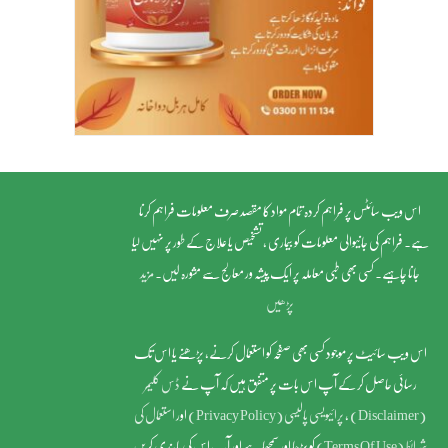
اس ویب سائٹس پر فراہم کردہ تمام مواد کا مقصد صرف معلومات فراہم کرنا
ہے۔ فراہم کی جانیوالی معلومات کو بیماری ، تشخیص یا علاج کے طور پر نہیں لیا
جانا چاہیے۔ کسی بھی طبی معاملہ پر ایک پیشہ ور معالج سے مشورہ لیں۔
مزید
پڑھیں
اس ویب سائیٹ پر موجود کسی بھی صفحہ کو استعمال کرنے، پڑھنے یا اس تک
رسائی حاصل کر کے آپ اس بات پر متفق ہیں کہ آپ نے
ڈس کلیمر
(Disclaimer)
,
پرائیویسی پالیسی (Privacy Policy)
اور
استعمال کی
شرائط (Terms Of Use)
کو پڑھا اور سمجھا ہے اور آپ اس کی پابندی کریں