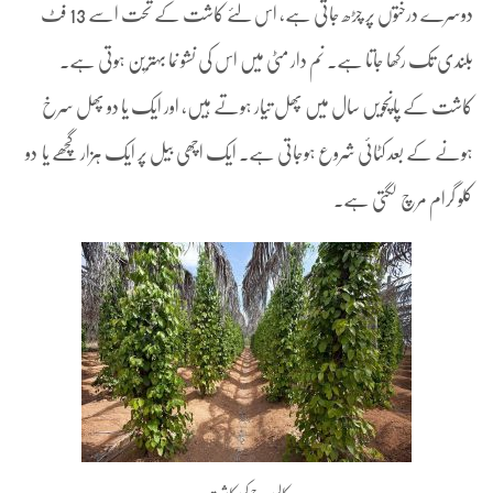
دوسرے درختوں پر چڑھ جاتی ہے، اس لئے کاشت کے تحت اسے 13 فٹ
بلندی تک رکھا جاتا ہے۔ نم دار مٹی میں اس کی نشو نما بہترین ہوتی ہے۔
کاشت کے پانچویں سال میں پھل تیار ہوتے ہیں، اور ایک یا دو پھل سرخ
ہونے کے بعد کٹائی شروع ہوجاتی ہے۔ ایک اچھی بیل پر ایک ہزار گچھے یا دو
کلو گرام مرچ لگتی ہے۔