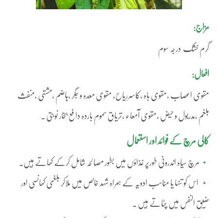
مزاج:
گرم خشک درجہ سوم
افعال:
مقوی اعصاب ،مقوی باہ ،کاسرریاح، مقوی معدہ و جگر ،ہاضم ،مشتہی ،منفث
بلغم ،مدربول و حیض ،مقوی آمعاء ،تریاق سموم باردہ دافع بخار نوبتی ۔
کالی مرچ کے فوائد اور استعمال
مرچ سیاہ اندرونی طورپر غذاؤں میں بطور مصالحہ شامل کرکے کھاتے ہیں۔
اس کو تنہا یا مناسب ادویہ کے ہمراہ شہد خالص میں ملاکر بلغمی کھانسی اور
ضیق النفس میں چٹاتے ہیں ۔