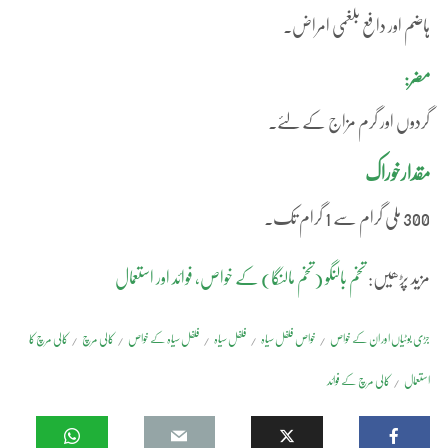
ہاضم اور دافع بلغمی امراض۔
مضر:
گردوں اور گرم مزاج کے لئے۔
مقدارخوراک
300 ملی گرام سے 1 گرام تک۔
مزید پڑھیں:
تخم بالنگو (تخم مالنگا) کے خواص، فوائد اور استعمال
جڑی بوٹیاں اور ان کے خواص
خواص فلفل سیاہ
فلفل سیاہ
فلفل سیاہ کے خواص
کالی مرچ
کالی مرچ کا
استعمال
کالی مرچ کے فوائد