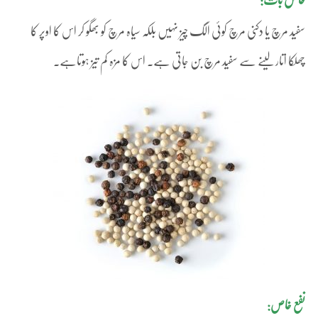
خاص بات:
سفید مرچ یا دکنی مرچ کوئی الگ چیز نہیں بلکہ سیاہ مرچ کو بھگو کر اس کا اوپر کا
چھلکا اتار لینے سے سفید مرچ بن جاتی ہے۔ اس کا مزہ کم تیز ہوتاہے۔
نفع خاص: