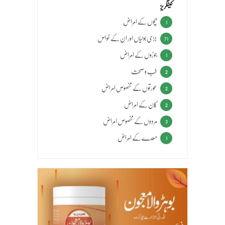
کیٹگریز
بچوں کے امراض
1
جڑی بوٹیاں اور ان کے خواص
71
جوڑوں کے امراض
1
طب و صحت
2
عورتوں کے مخصوص امراض
2
کان کے امراض
2
مردوں کے مخصوص امراض
3
معدے کے امراض
1