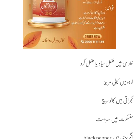
فارسی میں فلفل سیاہ یا فلفل گرد
اردو میں کالی مر چ
گجراتی میں کالو مرچ
سنسکرت میں سردہت
انگریزی میں black pepper