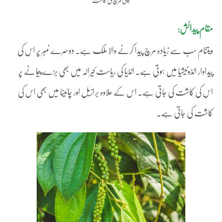
کالی مرچ کی کاشت
مقام پیدائش:
ویتنام سب سے زیادہ مرچ پیدا کرنے والا ملک ہے۔ دوسرے نمبر پر اس کی
پیداوار انڈونیشیا میں ہوتی ہے۔ انڈیا کی ریاست کیرالہ میں بھی بڑے پیمانے پر
اس کی کاشت کی جاتی ہے۔ اس کے علاوہ برازیل اور چائینا میں بھی اس کی
کاشت کی جاتی ہے۔