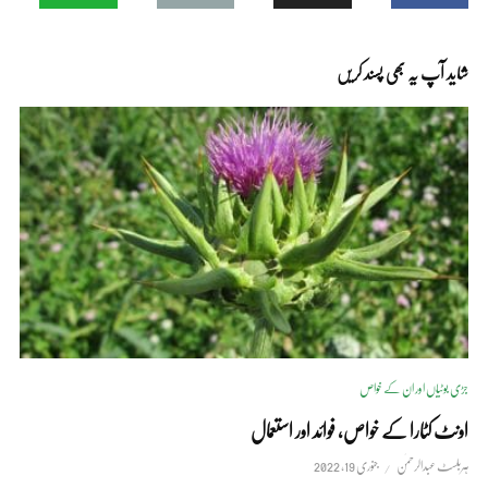
شاید آپ یہ بھی پسند کریں
جڑی بوٹیاں اور ان کے خواص
اونٹ کٹارا کے خواص، فوائد اور استعمال
ہربلسٹ عبدالرحمٰن
جنوری 19, 2022