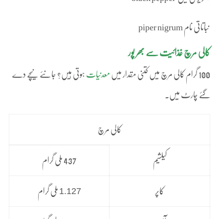
نباتاتی نام piper nigrum
کالی مرچ غذائیت سے بھر پور
100 گرام کالی مرچ میں کتنی مقدار میں
معدنیات
ہوتی ہیں؟ جانئے نیچے دے
گئے چارٹ میں۔
کالی مرچ
کیلشیم
437 ملی گرام
1.127
کاپر
ملی گرام