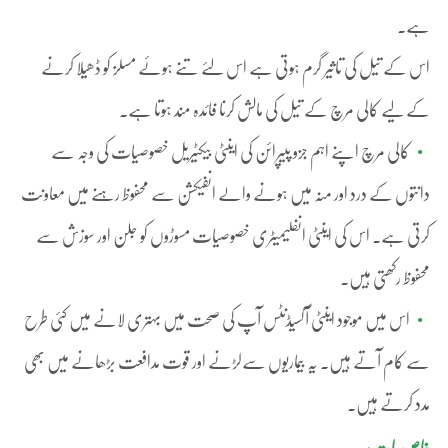
ہے۔
اس کے تیل کی تاثیر گرم ہوتی ہے اس لئے تنے ہوئے مسلز کو ڈھیلا کرنے
کے لیے کالی مرچ کے تیل کی مالش کرنا فائدہ مند ہوتا ہے۔
کالی مرچ اپنے اہم جزو پیپرائن کی اینٹی بیکٹیریل خصوصیات کی وجہ سے
دانتوں کے درد اور منہ میں ہونے والے انفیکشن سے محفوظ رہنے میں معاونت
کرتی ہے۔ اس کی اینٹی انفلیمیٹری خصوصیات مسوڑوں کو جلن اور سوزش سے
محفوظ رکھتی ہیں۔
اس میں موجود اینٹی آکسیڈنٹس آپ کی صحت میں بہتری لانے میں کئی طرح
سے کام آتے ہیں۔ یہ بیماریوں سےلڑنے اور قوت مدافعت بڑھانے میں بھی
مدد کرتے ہیں۔