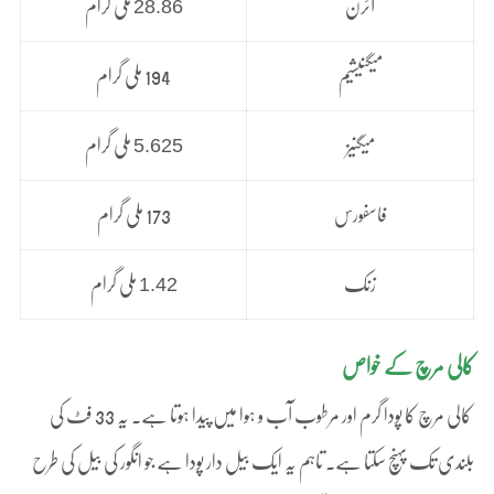
28.86
آئرن
ملی گرام
میگنیشیم
194 ملی گرام
5.625
میگنیز
ملی گرام
فاسفورس
173 ملی گرام
1.42
زنک
ملی گرام
کالی مرچ کے خواص
کالی مرچ کا پودا گرم اور مرطوب آب و ہوا میں پیدا ہوتا ہے۔ یہ 33 فٹ کی
بلندی تک پہنچ سکتا ہے۔ تاہم یہ ایک بیل دار پودا ہے جو انگور کی بیل کی طرح