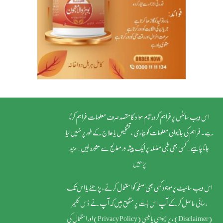
اس ویب سائٹس پر فراہم کردہ تمام مواد کا مقصد صرف معلومات فراہم کرنا
ہے۔ فراہم کی جانیوالی معلومات کو بیماری ، تشخیص یا علاج کے طور پر نہیں لیا
جانا چاہیے۔ کسی بھی طبی معاملہ پر ایک پیشہ ور معالج سے مشورہ لیں۔
مزید
پڑھیں
اس ویب سائیٹ پر موجود کسی بھی صفحہ کو استعمال کرنے، پڑھنے یا اس تک
رسائی حاصل کر کے آپ اس بات پر متفق ہیں کہ آپ نے
ڈس کلیمر
(Disclaimer)
,
پرائیویسی پالیسی (Privacy Policy)
اور
استعمال کی