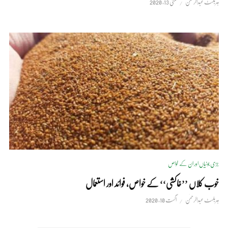
ہربلسٹ عبدالرحمٰن
مئی 13, 2020
جڑی بوٹیاں اور ان کے خواص
خوب کلاں ’’خاکشی‘‘ کے خواص، فوائد اور استعمال
ہربلسٹ عبدالرحمٰن
اگست 10, 2020