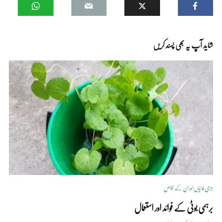
شاید آپ یہ بھی پسند کریں
جڑی بوٹیاں اور ان کے خواص
برہمی بوٹی کے فوائد اور استعمال