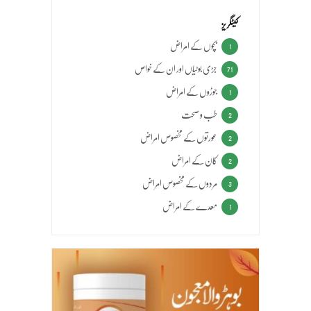
کیٹگریز
بچوں کے امراض
1
جڑی بوٹیاں اور ان کے خواص
71
جوڑوں کے امراض
1
طب و صحت
2
عورتوں کے مخصوص امراض
2
کان کے امراض
2
مردوں کے مخصوص امراض
3
معدے کے امراض
1