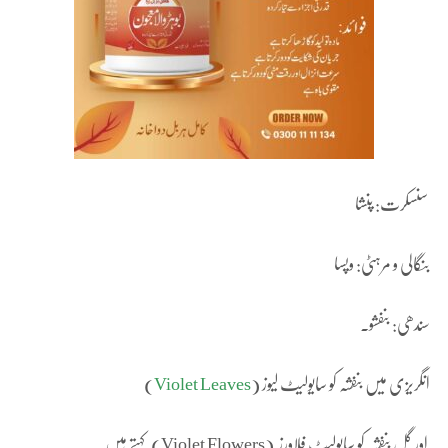
سنسکرت: پنشا
بنگالی و مرہٹی: وپسا
سندھی: بنفشو۔
انگریزی میں بنفشہ کو سایولیٹ لیوز (
Violet Leaves
)
اور گل بنفشہ کو سایولیٹ فلاورز (Violet Flowers)کہتے ہیں۔