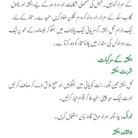
کے ہمراہ کھائیں۔ قبض کی معمولی شکایت اور درد سر کے لیے بنفشہ اور پھول
گلاب سکہ کے ہمراہ راہ روٹھ کر ورم گلو پر ضماد کریں مفید ہے۔ بخار کےلئے
ایک ڈرام گل بنفشہ، گرم پانی ایک پائینٹ میں بھگو کر خیساندہ کے طور پر ایک
سے دو اونس کی مقدار میں پلانا بخار کو دور کرتا ہے۔
بنفشہ کے مرکبات
شربت بنفشہ
گل بنفشہ تین تولہ، رات کو پانی میں بھگوئیں اور صبح جوش دے کر صاف کر لیں
اورت ایک سیر چینی سفید ملا کر قوام تیار کرلیں۔
خوراک:
چار تولہ ہمراہ عرق گا ٗو زبان استعمال کریں۔
جوشاندہ بنفشہ