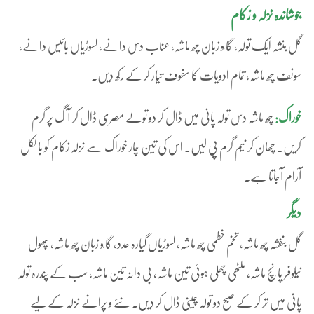
جوشاندہ نزلہ و زکام
گل بنشہ ایک تولہ، گا ٗو زبان چھ ماشہ، عناب دس دانے، لسوڑیاں بائیس دانے،
سونف چھ ماشہ، تمام ادویات کا سفوف تیار کر کے رکھ دیں۔
خوراک:
چھ ماشہ دس تولہ پانی میں ڈال کر دو تولے مصری ڈال کر آگ پر گرم
کریں۔ چھان کر نیم گرم پی لیں۔ اس کی تین چار خوراک سے نزلہ زکام کو با لکل
آرام آجاتا ہے۔
دیگر
گل بنفشہ چھ ماشہ، تخم خطمی چھ ماشہ، لسوڑیاں گیارہ عدد، گا ٗو زبان چھ ماشہ، پھول
نیلوفر پانچ ماشہ، ملٹھی چھلی ہوئی تین ماشہ، بی دانہ تین ماشہ، سب کے پندرہ تولہ
پانی میں تر کر کے صبح دو تولہ چینی ڈال کر دیں۔ نئے و پرانے نزلہ کے لیے