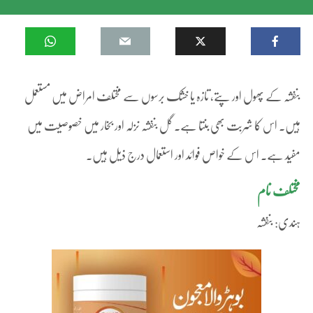
بنفشہ کے پھول اور پتے، تازہ یا خشک برسوں سے مختلف امراض میں مستعمل
ہیں۔ اس کا شربت بھی بنتا ہے۔ گل بنفشہ نزلہ اور بخار میں خصوصیت میں
مفید ہے۔ اس کے خواص فوائد اور استعمال درج ذیل ہیں۔
مختلف نام
ہندی: بنفشہ