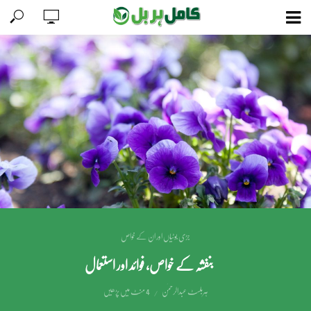
جڑی بوٹیاں اور ان کے خواص
بنفشہ کے خواص، فوائد اور استعمال
ہربلسٹ عبدالرحمٰن
4 منٹ میں پڑھیں