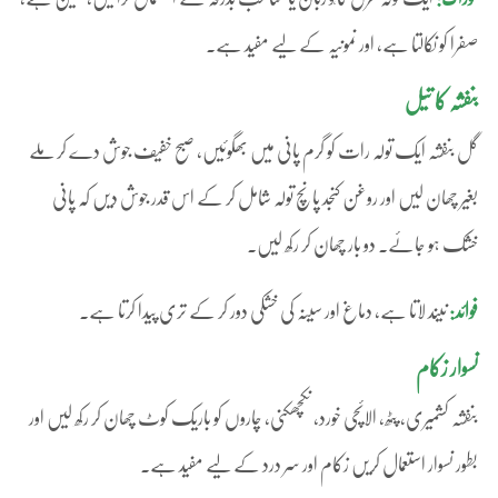
صفرا کو نکالتا ہے، اور نمونیہ کے لیے مفید ہے۔
بنفشہ کا تیل
گل بنفشہ ایک تولہ رات کو گرم پانی میں بھگوئیں، صبح خفیف جوش دے کر ملے
بغیر چھان لیں اور روغن کنجد پانچ تولہ شامل کر کے اس قدر جوش دیں کہ پانی
خشک ہو جائے۔ دو بار چھان کر رکھ لیں۔
فوائد:
نیند لاتا ہے، دماغ اور سینہ کی خشکی دور کر کے تری پیدا کرتا ہے۔
نسوار زکام
بنفشہ کشمیری، پٹھ، الائچی خورد، نکچھکنی، چاروں کو باریک کوٹ چھان کر رکھ لیں اور
بطور نسوار استعمال کریں زکام اور سر درد کے لیے مفید ہے۔