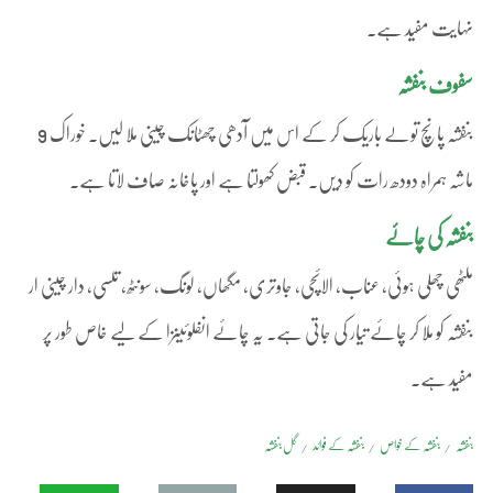
نہایت مفید ہے۔
سفوف بنفشہ
بنفشہ پانچ تولے باریک کر کے اس میں آدھی چھٹانک چینی ملا لیں۔ خوراک 9
ماشہ ہمراہ دودھ رات کو دیں۔ قبض کھولتا ہے اور پاخانہ صاف لاتا ہے۔
بنفشہ کی چائے
ملٹھی چھلی ہوئی، عناب، الائچی، جاوتری، مگھاں، لونگ، سونٹھ، تلسی، دار چینی ار
بنفشہ کو ملا کر چائے تیار کی جاتی ہے۔ یہ چائے انفلوئینزا کے لیے خاص طور پر
مفید ہے۔
بنفشہ
بنفشہ کے خواص
بنفشہ کے فوائد
گل بنفشہ