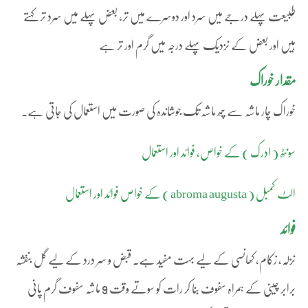
طبیعت پہلے درجے میں سرد اور دوسرے میں تر، بعض پہلے میں سرد تر کہتے
ہیں اور بعض کے نزدیک پہلے درجہ میں گرم اور تر ہے
مقدار خوراک
خوراک چار ماشہ سے چھ ماشہ تک جوشاندہ کی صورت میں استعمال کی جاتی ہے۔
سونٹھ ( ادرک ) کے خواص، فوائد اور استعمال
الٹ کمبل ( abroma augusta ) کے خواص فوائد اور استعمال
فوائد
نزلہ، زکام، کھانسی کے لیے بہت مفید ہے۔ قبض و سر درد کے لیے گل بنفشہ
برابر چینی کے ہمراہ سفوف بنا کر رات کو سوتے وقت 9 ماشہ سفوف گرم پانی