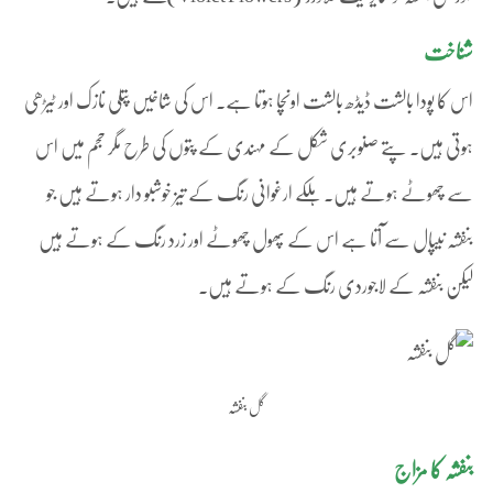
شناخت
اس کا پودا بالشت ڈیڈھ بالشت اونچا ہوتا ہے۔ اس کی شاخیں پتلی نازک اور ٹیڑھی
ہوتی ہیں۔ پتے صنوبری شکل کے مہندی کے پتوں کی طرح مگر حجم میں اس
سے چھوٹے ہوتے ہیں۔ ہلکے ارغوانی رنگ کے تیز خوشبو دار ہوتے ہیں جو
بنفشہ نیپال سے آتا ہے اس کے پھول چھوٹے اور زرد رنگ کے ہوتے ہیں
لیکن بنفشہ کے لاجوردی رنگ کے ہوتے ہیں۔
گل بنفشہ
بنفشہ کا مزاج