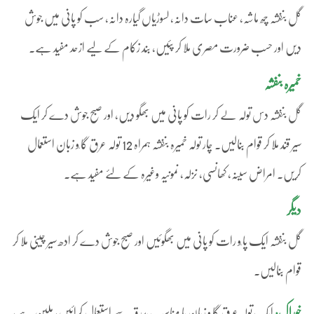
گل بنفشہ چھ ماشہ، عناب سات دانہ، لسوڑیاں گیارہ دانہ، سب کو پانی میں جوش
دیں اور حسب ضرورت مصری ملا کر پئیں، بند زکام کے لیے ازحد مفید ہے۔
خمیرہ بنفشہ
گل بنفشہ دس تولہ لے کر رات کو پانی میں بھگو دیں، اور صبح جوش دے کر ایک
سیر قند ملا کر قوام بنالیں۔ چار تولہ خمیرہ بنفشہ ہمراہ 12 تولہ عرق گا ٗو زبان استعمال
کریں۔ امراض سینہ، کھانسی، نزلہ، نمونیہ وغیرہ کے لئے مفید ہے۔
دیگر
گل بنفشہ ایک پا ٗو رات کو پانی میں بھگوئیں اور صبح جوش دے کر ادھ سیر چینی ملا کر
قوام بنالیں۔
خوراک:
ایک تولہ عرق گا ٗو زبان یا مناسب بدرقہ سے استعمال کرائیں، ملین ہے،