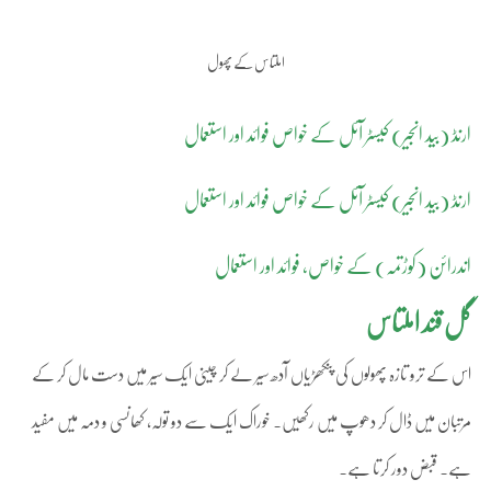
املتاس کے پھول
ارنڈ (بید انجیر) کیسٹر آئل کے خواص فوائد اور استعمال
ارنڈ (بید انجیر) کیسٹر آئل کے خواص فوائد اور استعمال
اندرائن (کوڑتمہ) کے خواص، فوائد اور استعمال
گل قند املتاس
اس کے ترو تازہ پھولوں کی پنکھڑیاں آدھ سیر لے کر چینی ایک سیر میں دست مال کر کے
مرتبان میں ڈال کر دھوپ میں رکھیں۔ خوراک ایک سے دو تولہ، کھانسی و دمہ میں مفید
ہے۔ قبض دور کرتا ہے۔