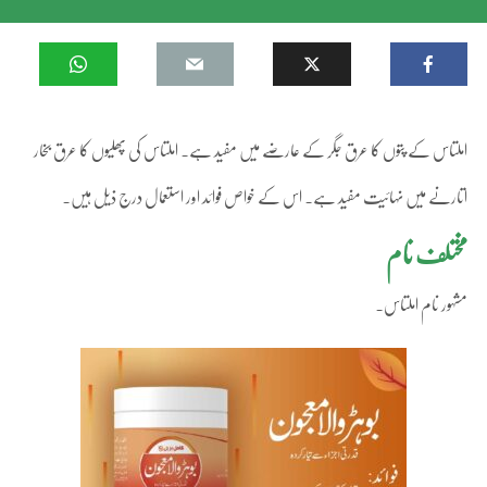
املتاس کے پتوں کا عرق جگر کے عارضے میں مفید ہے۔ املتاس کی پھلیوں کا عرق بخار
اتارنے میں نہائیت مفید ہے۔ اس کے خواص فوائد اور استعمال درج ذیل ہیں۔
مختلف نام
مشہور نام املتاس۔