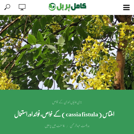
جڑی بوٹیاں اور ان کے خواص
املتاس ( cassia fistula ) کے خواص، فوائد اور استعمال
ہربلسٹ عبدالرحمٰن
4 منٹ میں پڑھیں