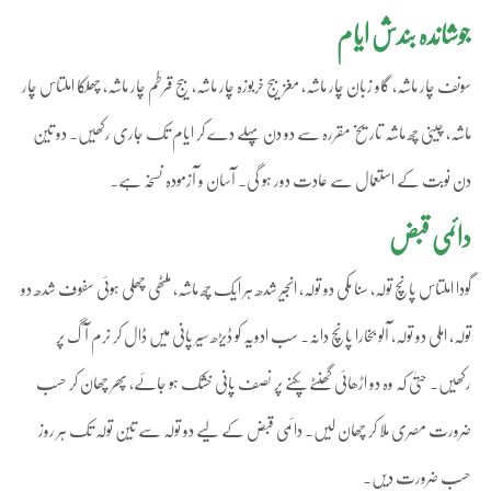
جوشاندہ بندش ایام
سونف چار ماشہ، گاو زبان چار ماشہ، مغز بیج خربوزہ چار ماشہ، بیج قرطم چار ماشہ، چھلکا املتاس چار
ماشہ، چینی چھ ماشہ تاریخ مقررہ سے دو دن پہلے دے کر ایام تک جاری رکھیں۔ دو تین
دن نوبت کے استعمال سے عادت دور ہو گی۔ آسان و آزمودہ نسخہ ہے۔
دائمی قبض
گودا املتاس پانچ تولہ، سنا مکی دو تولہ، انجیر شدھ ہر ایک چھ ماشہ، ملٹھی چھلی ہوئی سفوف شدھ دو
تولہ، املی دو تولہ، آلو بخارا پانچ دانہ۔ سب ادویہ کو ڈیڑھ سیر پانی میں ڈال کر نرم آگ پر
رکھیں۔ حتیٰ کہ وہ دو اڑھائی گھنٹے پکنے پر نصف پانی خشک ہو جائے، پھر چھان کر حسب
ضرورت مصری ملا کر چھان لیں۔ دائمی قبض کے لیے دو تولہ سے تین تولہ تک ہر روز
حسب ضرورت دیں۔