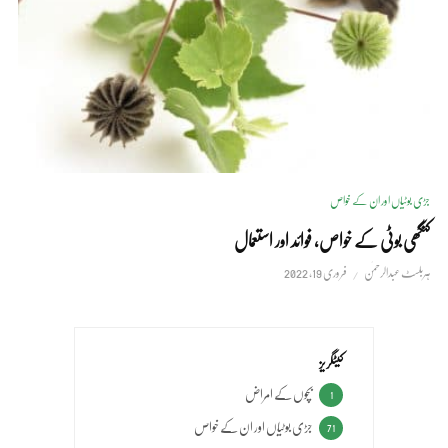
جڑی بوٹیاں اور ان کے خواص
کنگھی بوٹی کے خواص، فوائد اور استعمال
ہربلسٹ عبدالرحمٰن
فروری 19, 2022
کیٹگریز
بچوں کے امراض
1
جڑی بوٹیاں اور ان کے خواص
71