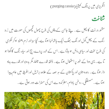
انگریزی میں پرجنگ کیشیا (purging cassia)
شناخت
مشہور درخت کا پھل ہے۔ پتے جامن کے پتوں کی طرح پھول گچھوں کی صورت میں زرد
رنگ کے پھل گول اور لگ بھگ ایک ہاتھ لمبا ہوتا ہے، کچا سبز اور نرم، پختہ ہو کر لکڑی
کی طرح سخت اور سیاہی مائل ہو جاتا ہے۔ اس کے اندر پردے، بیج اور سیاہ رنگ کا گودا ہو
تا ہے۔ یہی دوا کے طور پر استعمال ہوتا ہے۔ ذائقہ قدرے میٹھا، مگر بدمزہ اور قدرے بدبو
دار ہوتا ہے۔ ہندوستان اور پاکستان کے ہر حصہ کے علاوہ برازیل اور افریقہ میں عام پیدا
ہوتا ہے۔ مصطلگی، روغن بادام، مغز کدو سے اس کی مضرا ت دور ہوتی ہے۔