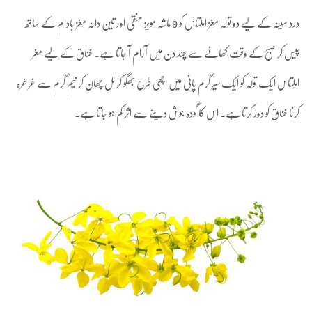
درد سینہ کے لیے دو تولہ مغز املتاس کو 9 ماشہ مویز منقیٰ اور تین دانہ مغز بادام کے ساتھ
پیس کر صبح کے وقت کھانے سے چند دن میں آرام آ جاتا ہے۔ خناق کے لیے مغر
املتاس ایک تولہ کو ایک سیر گرم پانی میں اچھی طرح بھگو کر مل چھان کر نیم گرم سے غر غرہ
کرنا خناق کو دور کرتا ہے۔ اس کا گودہ جوش دینے سے اثر کم ہو جاتا ہے۔