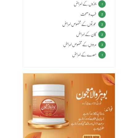
جوڑوں کے امراض
1
طب و صحت
2
عورتوں کے مخصوص امراض
2
کان کے امراض
2
مردوں کے مخصوص امراض
3
معدے کے امراض
1