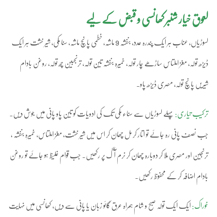
لعوق خیار شنبر کھانسی و قبض کے لیے
لسوڑیاں، عناب ہر ایک پندرہ عدد، بنفشہ 9 ماشہ، خطمی پانچ ماشہ، سنا مکی، شیر خشت ہر ایک
ڈیڑھ تولہ، مغز املتاس ساڑھے چار تولہ، خمیرہ بنفشہ تین تولہ، ترنجبین چھ تولہ، روغن بادام
شیریں پانچ تولہ، مصری ڈیڑھ پاو۔
ترکیب تیاری:
پہلے لسوڑیاں سے سناء مکی تک کی ادویات کو تین پاو پانی میں جوش دیں۔
جب نصف پانی رہ جائے تو اتار کر مل چھان کر اس میں شیر خشت، مغز املتاس، خمیرہ بنفشہ ،
ترنجین اور مصری ملا کر دوبارہ چھان کر نرم آگ پر رکھیں۔ جب قوام غلیظ ہو جائے تو روغن
بادام اضافہ کر کے محفوظ رکھیں۔
خوراک:
ایک ایک تولہ صبح و شام ہمراہ عرق گائو زبان یا پانی سے دیں، کھانسی میں نہایت