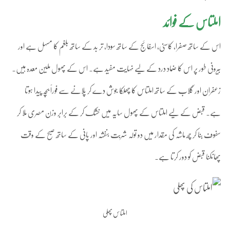
املتاس کے فوائد
اس کے ساتھ صفرا، کاسنی، اسفائج کے ساتھ سودا، تر بد کے ساتھ بلغم کا مسہل ہے اور
بیرونی طور پر اس کا ضماد درد کے لیے نہایت مفید ہے۔ اس کے پھول ملین معدہ ہیں۔
زعفران اور گلاب کے ساتھ املتاس کا چھلکا جوش دے کر پلانے سے فوراً بچہ پیدا ہوتا
ہے۔ قبض کے لیے املتاس کے پھول سایہ میں خشک کر کے برابر وزن مصری ملا کر
سفوف بنا کر چھ ماشہ کی مقدار میں دو تولہ شربت بنفشہ اور پانی کے ساتھ صبح کے وقت
پھانکنا قبض کو دور کرتا ہے۔
املتاس پھلی