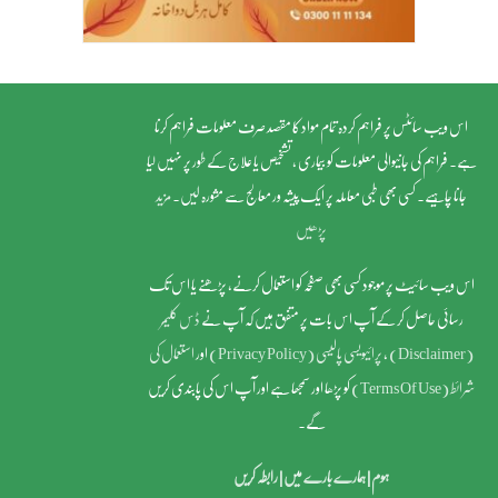
اس ویب سائٹس پر فراہم کردہ تمام مواد کا مقصد صرف معلومات فراہم کرنا
ہے۔ فراہم کی جانیوالی معلومات کو بیماری ، تشخیص یا علاج کے طور پر نہیں لیا
جانا چاہیے۔ کسی بھی طبی معاملہ پر ایک پیشہ ور معالج سے مشورہ لیں۔
مزید
پڑھیں
اس ویب سائیٹ پر موجود کسی بھی صفحہ کو استعمال کرنے، پڑھنے یا اس تک
رسائی حاصل کر کے آپ اس بات پر متفق ہیں کہ آپ نے
ڈس کلیمر
(Disclaimer)
,
پرائیویسی پالیسی (Privacy Policy)
اور
استعمال کی
شرائط (Terms Of Use)
کو پڑھا اور سمجھا ہے اور آپ اس کی پابندی کریں
گے۔
ہوم
|
ہمارے بارے میں
|
رابطہ کریں