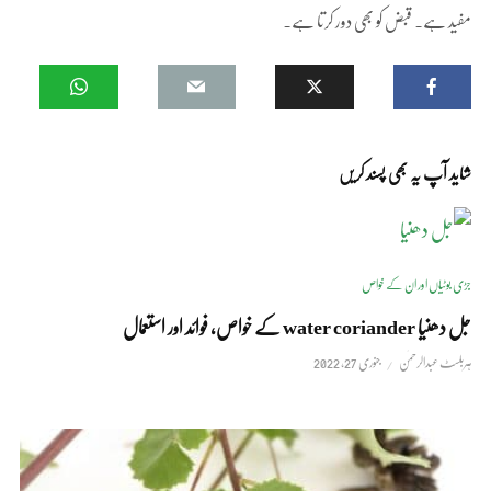
مفید ہے۔ قبض کو بھی دور کرتا ہے۔
شاید آپ یہ بھی پسند کریں
جڑی بوٹیاں اور ان کے خواص
جل دھنیا water coriander کے خواص، فوائد اور استعمال
ہربلسٹ عبدالرحمٰن
جنوری 27, 2022