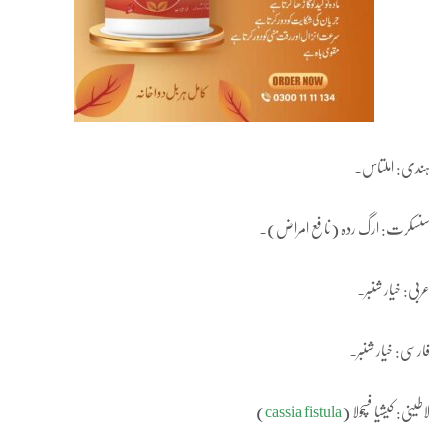
ہندی: املتاس۔
سنسکرت: ارگ ردہ (نافع امراض)۔
عربی: خیار شنبر۔
فارسی: خیار شنبر۔
لاطینی: کیشیا فسچولا (
cassia fistula
)