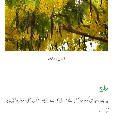
املتاس کا درخت
مزاج
یہ پہلے درجہ میں گرم تر، بعض نے متعدل کہا ہے۔ زیادہ استعمال متلی، مروڑ اور پیچش پیدا
کرتا ہے۔